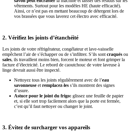
savon peut encrasser
la machine et laisser des résidus sur les
vêtements. Surtout pour les modèles HE (haute efficacité).
Ainsi, ce n’est pas en mettant beaucoup de détergent lors de
vos brassées que vous laverez cet électro avec efficacité.
2. Vérifiez les joints d’étanchéité
Les joints de votre réfrigérateur, congélateur et lave-vaisselle
empêchent l’air de s’échapper ou de s’infiltrer. S’ils sont
craqués
ou
sales
, ils travaillent moins bien, forcent le moteur et font grimper la
facture d’électricité. Le rebord de caoutchouc de votre laveuse à
linge devrait aussi être inspecté.
Nettoyez tous les joints régulièrement avec de l’
eau
savonneuse
et
remplacez-les
s’ils montrent des signes
d’usure.
Astuce pour le joint du frigo:
glissez une feuille de papier
et, si elle sort trop facilement alors que la porte est fermée,
c’est qu’il faut nettoyer ou changer le joint.
3. Évitez de surcharger vos appareils