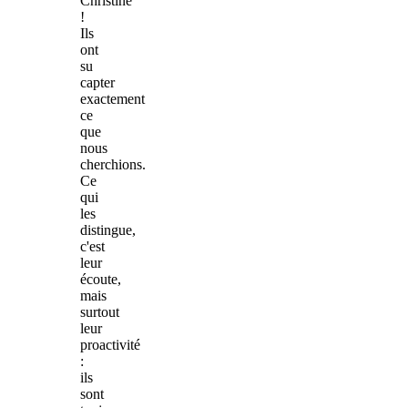
Christine
!
Ils
ont
su
capter
exactement
ce
que
nous
cherchions.
Ce
qui
les
distingue,
c'est
leur
écoute,
mais
surtout
leur
proactivité
:
ils
sont